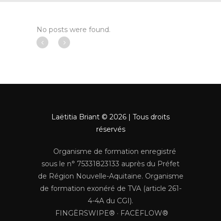
No posts were found.
Laëtitia Briant © 2026 | Tous droits
réservés
Organisme de formation enregistré
sous le n° 75331823133 auprès du Préfet
de Région Nouvelle-Aquitaine. Organisme
de formation exonéré de TVA (article 261-
4-4A du CGI).
FINGËRSWIPE® · FACËFLOW®