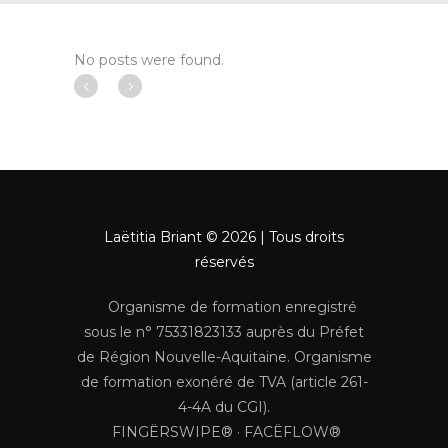
No posts were found.
Laëtitia Briant © 2026 | Tous droits
réservés
Organisme de formation enregistré
sous le n° 75331823133 auprès du Préfet
de Région Nouvelle-Aquitaine. Organisme
de formation exonéré de TVA (article 261-
4-4A du CGI).
FINGËRSWIPE® · FACËFLOW®