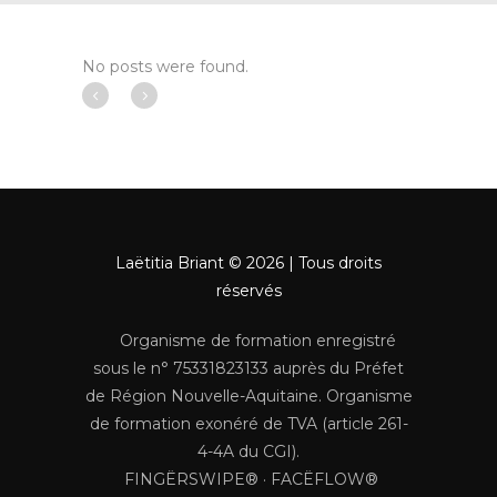
No posts were found.
Laëtitia Briant © 2026 | Tous droits
réservés
Organisme de formation enregistré
sous le n° 75331823133 auprès du Préfet
de Région Nouvelle-Aquitaine. Organisme
de formation exonéré de TVA (article 261-
4-4A du CGI).
FINGËRSWIPE® · FACËFLOW®