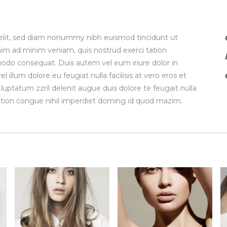
 elit, sed diam nonummy nibh euismod tincidunt ut
nim ad minim veniam, quis nostrud exerci tation
mmodo consequat. Duis autem vel eum iriure dolor in
 illum dolore eu feugiat nulla facilisis at vero eros et
luptatum zzril delenit augue duis dolore te feugait nulla
option congue nihil imperdiet doming id quod mazim.