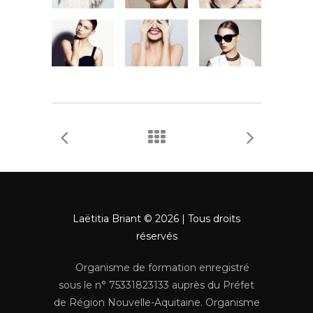
Laëtitia Briant © 2026 | Tous droits
réservés
Organisme de formation enregistré
sous le n° 75331823133 auprès du Préfet
de Région Nouvelle-Aquitaine. Organisme