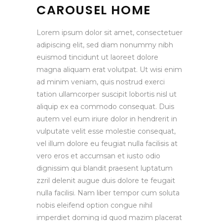
CAROUSEL HOME
Lorem ipsum dolor sit amet, consectetuer
adipiscing elit, sed diam nonummy nibh
euismod tincidunt ut laoreet dolore
magna aliquam erat volutpat. Ut wisi enim
ad minim veniam, quis nostrud exerci
tation ullamcorper suscipit lobortis nisl ut
aliquip ex ea commodo consequat. Duis
autem vel eum iriure dolor in hendrerit in
vulputate velit esse molestie consequat,
vel illum dolore eu feugiat nulla facilisis at
vero eros et accumsan et iusto odio
dignissim qui blandit praesent luptatum
zzril delenit augue duis dolore te feugait
nulla facilisi. Nam liber tempor cum soluta
nobis eleifend option congue nihil
imperdiet doming id quod mazim placerat