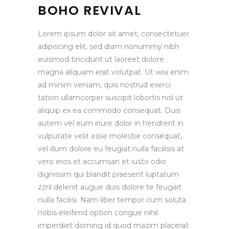
BOHO REVIVAL
Lorem ipsum dolor sit amet, consectetuer
adipiscing elit, sed diam nonummy nibh
euismod tincidunt ut laoreet dolore
magna aliquam erat volutpat. Ut wisi enim
ad minim veniam, quis nostrud exerci
tation ullamcorper suscipit lobortis nisl ut
aliquip ex ea commodo consequat. Duis
autem vel eum iriure dolor in hendrerit in
vulputate velit esse molestie consequat,
vel illum dolore eu feugiat nulla facilisis at
vero eros et accumsan et iusto odio
dignissim qui blandit praesent luptatum
zzril delenit augue duis dolore te feugait
nulla facilisi. Nam liber tempor cum soluta
nobis eleifend option congue nihil
imperdiet doming id quod mazim placerat