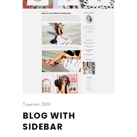
5 janvier 2016
BLOG WITH
SIDEBAR